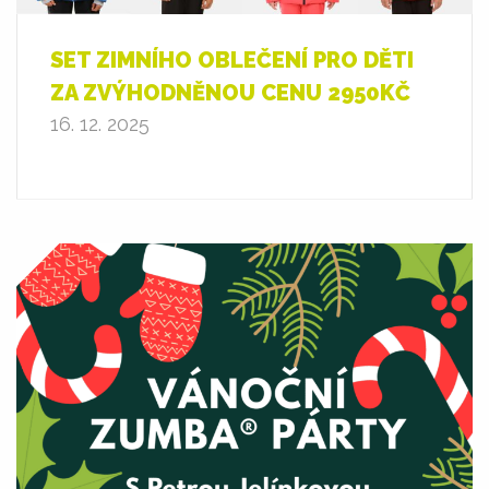
SET ZIMNÍHO OBLEČENÍ PRO DĚTI
ZA ZVÝHODNĚNOU CENU 2950KČ
16. 12. 2025