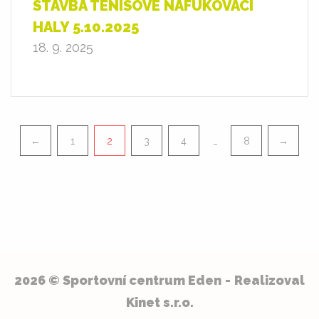
STAVBA TENISOVÉ NAFUKOVACÍ
HALY 5.10.2025
18. 9. 2025
Pagination
…
←
1
2
3
4
8
→
2026 © Sportovní centrum Eden
Realizoval
Kinet s.r.o.