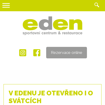
Skip
to
content
Rezervace online
V EDENU JE OTEVŘENO I O
SVÁTCÍCH