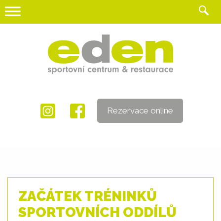
Skip
to
content
Rezervace online
ZAČÁTEK TRÉNINKŮ
SPORTOVNÍCH ODDÍLŮ