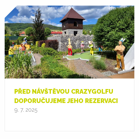
PŘED NÁVŠTĚVOU CRAZYGOLFU
DOPORUČUJEME JEHO REZERVACI
9. 7. 2025