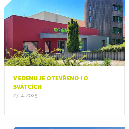
V EDENU JE OTEVŘENO I O
SVÁTCÍCH
27. 4. 2025