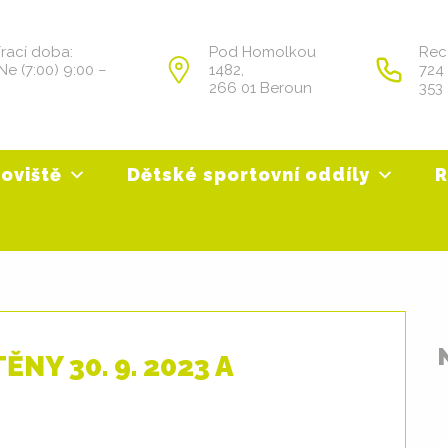
írací doba:
Pod Homolkou
Rec
Ne (7:00) 9:00 –
1482,
724
266 01 Beroun
353
oviště
Dětské sportovní oddíly
R
NY 30. 9. 2023 A