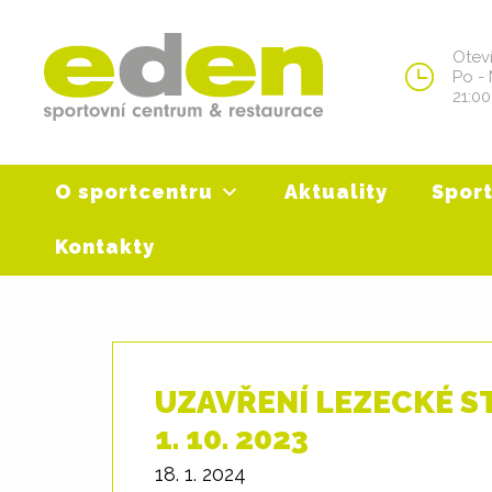
Skip
to
Otev
content
Po - 
21:00
O sportcentru
Aktuality
Sport
Kontakty
UZAVŘENÍ LEZECKÉ STĚ
1. 10. 2023
18. 1. 2024