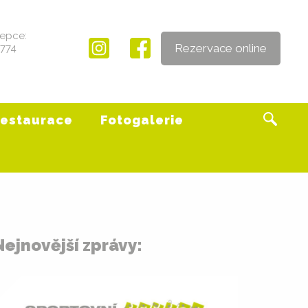
epce:
Rezervace online
 774
estaurace
Fotogalerie
Nejnovější zprávy: