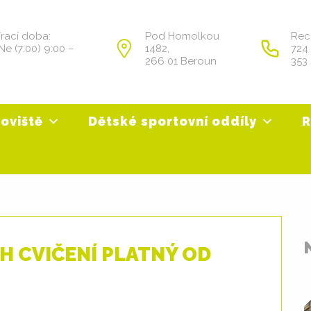
írací doba:
Pod Homolkou
Rec
Ne (7:00) 9:00 –
1482,
724
266 01 Beroun
353
oviště
Dětské sportovní oddíly
R
 CVIČENÍ PLATNÝ OD