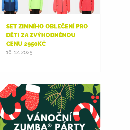
SET ZIMNÍHO OBLEČENÍ PRO
DĚTI ZA ZVÝHODNĚNOU
CENU 2950KČ
16. 12. 2025