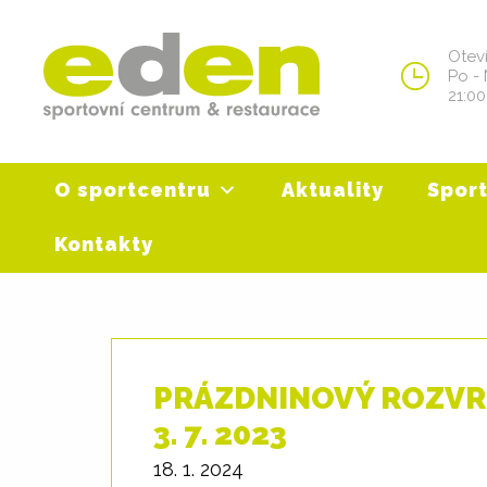
Skip
to
Otev
content
Po - 
21:00
O sportcentru
Aktuality
Sport
Kontakty
PRÁZDNINOVÝ ROZVRH
3. 7. 2023
18. 1. 2024