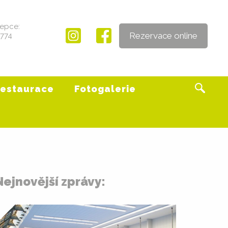
epce:
Rezervace online
 774
estaurace
Fotogalerie
Nejnovější zprávy: