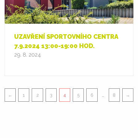
UZAVŘENÍ SPORTOVNÍHO CENTRA
7.9.2024 13:00-19:00 HOD.
29. 8. 2024
Pagination
…
←
1
2
3
4
5
6
8
→